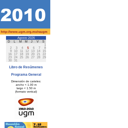
|
http://www.ugm.org.mx/raugm
Agosto 2026
D
L
M
M
J
V
S
1
2
3
4
5
6
7
8
9
10
11
12
13
14
15
16
17
18
19
20
21
22
23
24
25
26
27
28
29
30
31
Libro de Resúmenes
Programa General
Dimensión de carteles:
ancho < 1.00 m
largo < 1.50 m
(formato vertical)