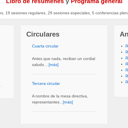
Libro de resúmenes
y
Programa general
, 19 sesiones regulares, 29 sesiones especiales, 5 conferencias plena
Circulares
An
Cuarta circular
R
R
R
Antes que nada, reciban un cordial
R
saludo....
[más]
R
R
R
Tercera circular
A nombre de la mesa directiva,
representantes...
[más]