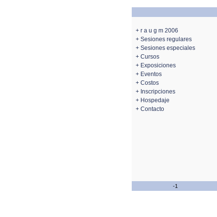
+ r a u g m 2006
+ Sesiones regulares
+ Sesiones especiales
+ Cursos
+ Exposiciones
+ Eventos
+ Costos
+ Inscripciones
+ Hospedaje
+ Contacto
-1