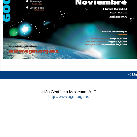
©
Un
Unión Geofísica Mexicana, A. C.
http://www.ugm.org.mx