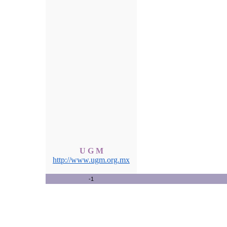
U G M
http://www.ugm.org.mx
-1