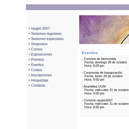
+ raugm 2007
+ Sesiones regulares
+ Sesiones especiales
+ Simposios
+ Cursos
Eventos
+ Exposiciones
- Convivio de bienvenida
+ Premios
Fecha: domingo 28 de octubre
+ Eventos
Hora: 8:00 pm
+ Costos
- Ceremonia de inauguración
+ Inscripciones
Fecha: lunes 29 de octubre
Hora: 9:00 am
+ Hospedaje
+ Contacto
- Asamblea UGM
Fecha: miércoles 31 de octubre
Hora: 4:00 pm
- Convivio raugm2007
Fecha: miércoles 31 de octubre
Hora: 8:00 pm