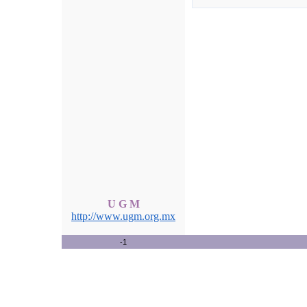
U G M
http://www.ugm.org.mx
-1