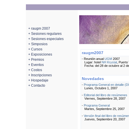
+ raugm 2007
+ Sesiones regulares
+ Sesiones especiales
+ Simposios
+ Cursos
raugm2007
+ Exposiciones
- Reunión anual
UGM
2007
+ Premios
Lugar: hotel
NH Krystal
, Puerto 
+ Eventos
Fecha: del 28 de octubre al 2 d
+ Costos
+ Inscripciones
Novedades
+ Hospedaje
-
Programa General en detalle (Dí
+ Contacto
Lunes, Octubre 1, 2007
-
Editorial del libro de resúmenes
Viernes, Septiembre 28, 2007
-
Programa General
Martes, Septiembre 25, 2007
-
Versión final del libro de resúme
Jueves, Septiembre 20, 2007