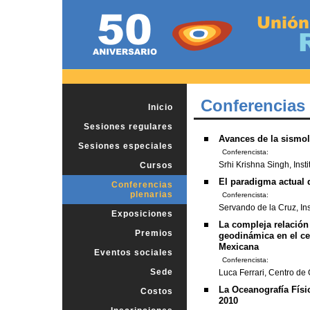
Conferencias 
Inicio
Sesiones regulares
Avances de la sismol
Sesiones especiales
Conferencista:
Srhi Krishna Singh, Inst
Cursos
El paradigma actual d
Conferencias
plenarias
Conferencista:
Servando de la Cruz, In
Exposiciones
La compleja relación
Premios
geodinámica en el ce
Mexicana
Eventos sociales
Conferencista:
Sede
Luca Ferrari, Centro d
La Oceanografía Físi
Costos
2010