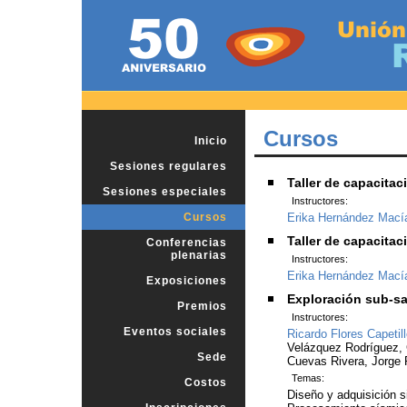
Cursos
Inicio
Sesiones regulares
Taller de capacitac
Sesiones especiales
Instructores:
Cursos
Erika Hernández Mací
Taller de capacita
Conferencias
plenarias
Instructores:
Erika Hernández Mací
Exposiciones
Exploración sub-s
Premios
Instructores:
Eventos sociales
Ricardo Flores Capetil
Velázquez Rodríguez, 
Sede
Cuevas Rivera, Jorge
Temas:
Costos
Diseño y adquisición s