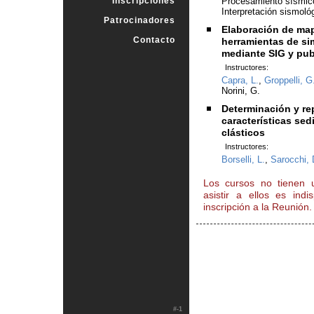
Inscripciones
Procesamiento sísmic
Interpretación sismológ
Patrocinadores
Elaboración de map
Contacto
herramientas de si
mediante SIG y pub
Instructores:
Capra, L.
,
Groppelli, G
Norini, G.
Determinación y re
características se
clásticos
Instructores:
Borselli, L.
,
Sarocchi, 
Los cursos no tienen 
asistir a ellos es ind
inscripción a la Reunión.
#-1