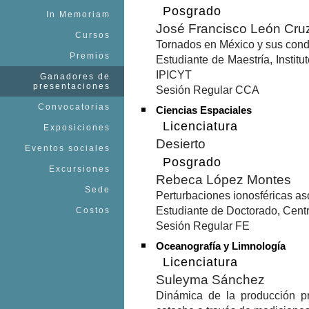
Posgrado
In Memoriam
José Francisco León Cru
Cursos
Tornados en México y sus cond
Premios
Estudiante de Maestría, Institu
IPICYT
Ganadores de
presentaciones
Sesión Regular CCA
Convocatorias
Ciencias Espaciales
Licenciatura
Exposiciones
Desierto
Eventos sociales
Posgrado
Excursiones
Rebeca López Montes
Sede
Perturbaciones ionosféricas as
Estudiante de Doctorado, Cen
Costos
Sesión Regular FE
Oceanografía y Limnología
Licenciatura
Suleyma Sánchez
Dinámica de la producción p