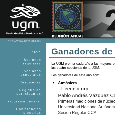
http://www.ugm.org.mx
Ganadores de 
Inicio
Sesiones
regulares
La UGM premia cada año a las mejores pr
las cuatro secciones de la UGM.
Sesiones
especiales
Los ganadores de este año son:
Resúmenes
Atmósfera
Licenciatura
Registro de
participantes
Pablo Andrés Vázquez C
Primeras mediciones de núcleo
Programa general
Universidad Nacional Autóno
Conferencias
Sesión Regular CCA
plenarias