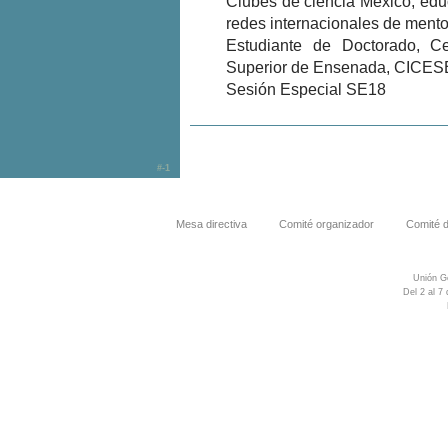
Clubes de ciencia México; educ
redes internacionales de ment
Estudiante de Doctorado, Ce
Superior de Ensenada, CICES
Sesión Especial SE18
#-1
Mesa directiva
Comité organizador
Comité 
Unión G
Del 2 al 7